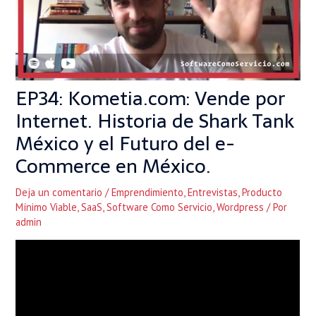
EP34: Kometia.com: Vende por
Internet. Historia de Shark Tank
México y el Futuro del e-
Commerce en México.
Deja un comentario
/
Emprendimiento
,
Entrevistas
,
Producto
Mínimo Viable
,
SaaS
,
Software Como Servicio
,
Wordpress
/ Por
admin