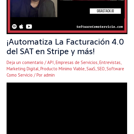
¡Automatiza La Facturación 4.0
del SAT en Stripe y más!
Deja un comentario
/
API
,
Empresas de Servicios
,
Entrevistas
,
Marketing Digital
,
Producto Mínimo Viable
,
SaaS
,
SEO
,
Software
Como Servicio
/ Por
admin