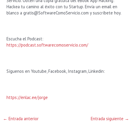
Servicio. Obtén una copia gratuita del eBook App Hacking:
Hackea tu camino al éxito con tu Startup.
Envía un email en
blanco a
gratis@SoftwareComoServicio.com
y suscríbete hoy.
Escucha el Podcast:
https://podcast.softwarecomoservicio.com/
Síguenos en Youtube, Facebook, Instagram, Linkedin:
https://enlac.ee/jorge
←
Entrada anterior
Entrada siguiente
→