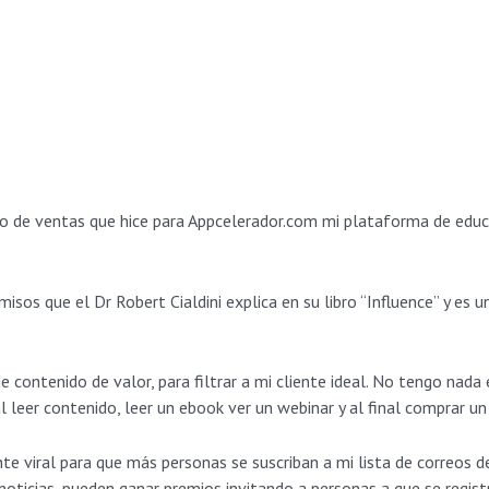
o de ventas que hice para Appcelerador.com mi plataforma de edu
isos que el Dr Robert Cialdini explica en su libro “Influence” y e
ontenido de valor, para filtrar a mi cliente ideal. No tengo nada 
 leer contenido, leer un ebook ver un webinar y al final comprar un
viral para que más personas se suscriban a mi lista de correos d
noticias, pueden ganar premios invitando a personas a que se regist