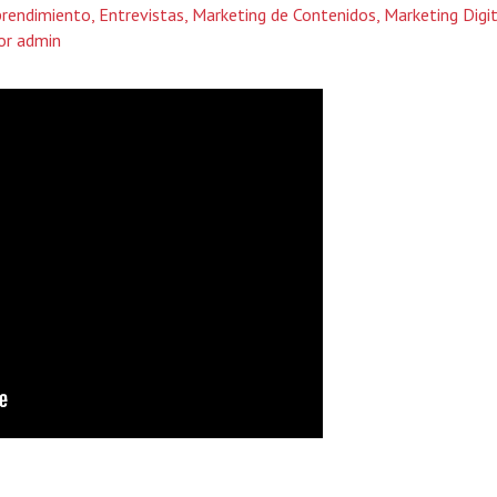
rendimiento
,
Entrevistas
,
Marketing de Contenidos
,
Marketing Digi
or
admin