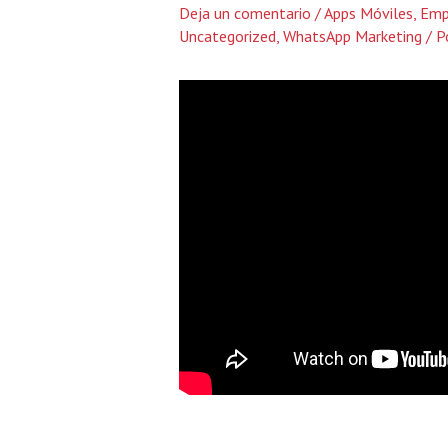
Deja un comentario
/
Apps Móviles
,
Emp
Uncategorized
,
WhatsApp Marketing
/ P