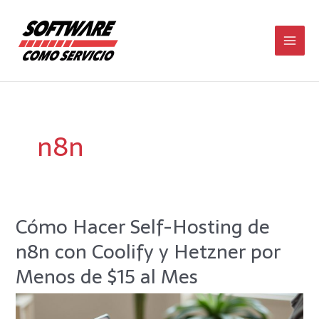
Ir
Main
al
contenido
Men
n8n
Cómo Hacer Self-Hosting de
Cómo
Hacer
n8n con Coolify y Hetzner por
Self-
Hosting
Menos de $15 al Mes
de
n8n
con