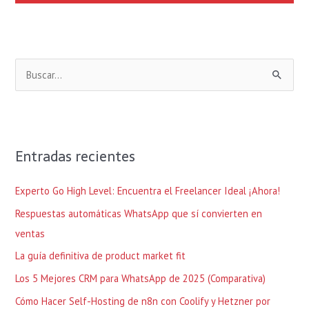
B
u
s
c
Entradas recientes
a
r
Experto Go High Level: Encuentra el Freelancer Ideal ¡Ahora!
p
Respuestas automáticas WhatsApp que sí convierten en
o
ventas
r
La guía definitiva de product market fit
:
Los 5 Mejores CRM para WhatsApp de 2025 (Comparativa)
Cómo Hacer Self-Hosting de n8n con Coolify y Hetzner por