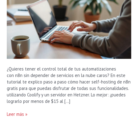
Coolify
y
Hetzner
por
Menos
de
$15
al
Mes
¿Quieres tener el control total de tus automatizaciones
con n8n sin depender de servicios en la nube caros? En este
tutorial te explico paso a paso cómo hacer self-hosting de n8n
gratis para que puedas disfrutar de todas sus funcionalidades.
utilizando Coolify y un servidor en Hetzner. Lo mejor: ¡puedes
lograrlo por menos de $15 al […]
Leer más »