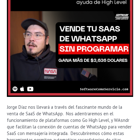
con
la
ayuda
de
High
Level
Jorge Díaz nos llevará a través del fascinante mundo de la
venta de SaaS de WhatsApp. Nos adentraremos en el
funcionamiento de plataformas como Go High Level, y WAsndr
que facilitan la conexión de cuentas de WhatsApp para vender
SaaS con mensajería integrada. Descubriremos cómo estas
herramientas permiten automatizar recordatorios de citas,