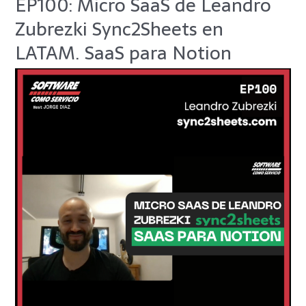
EP100: Micro SaaS de Leandro
Micro
Zubrezki Sync2Sheets en
SaaS
de
LATAM. SaaS para Notion
Leandro
Zubrezki
Sync2Sheets
en
LATAM.
SaaS
para
Notion