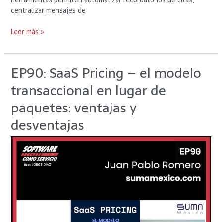
centralizar mensajes de
Leer más »
EP90: SaaS Pricing – el modelo
EP90:
SaaS
transaccional en lugar de
Pricing
–
paquetes: ventajas y
el
desventajas
modelo
transaccional
en
lugar
de
paquetes:
ventajas
y
desventajas