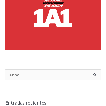
B
u
s
c
Entradas recientes
a