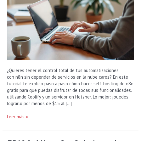
Coolify
y
Hetzner
por
Menos
de
$15
al
Mes
¿Quieres tener el control total de tus automatizaciones
con n8n sin depender de servicios en la nube caros? En este
tutorial te explico paso a paso cómo hacer self-hosting de n8n
gratis para que puedas disfrutar de todas sus funcionalidades.
utilizando Coolify y un servidor en Hetzner. Lo mejor: ¡puedes
lograrlo por menos de $15 al […]
Leer más »
EP100: