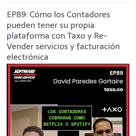
EP89: Cómo los Contadores
EP89:
Cómo
pueden tener su propia
los
Contadores
plataforma con Taxo y Re-
pueden
Vender servicios y facturación
tener
su
electrónica
propia
plataforma
con
Taxo
y
Re-
Vender
servicios
y
facturación
electrónica