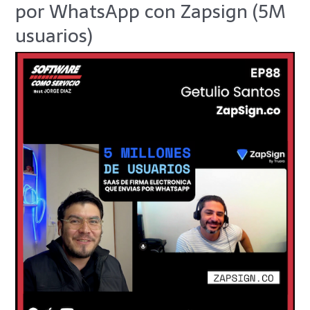
por WhatsApp con Zapsign (5M
legalmente
y
usuarios)
envía
por
WhatsApp
con
Zapsign
(5M
usuarios)