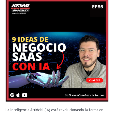
IA
para
Lanzar
en
2023:
ChatGPT,
GPT-
3,
Stable
Diffusion
La Inteligencia Artificial (IA) está revolucionando la forma en