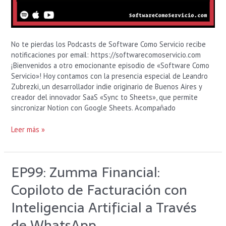
No te pierdas los Podcasts de Software Como Servicio recibe
notificaciones por email: https://softwarecomoservicio.com
¡Bienvenidos a otro emocionante episodio de «Software Como
Servicio»! Hoy contamos con la presencia especial de Leandro
Zubrezki, un desarrollador indie originario de Buenos Aires y
creador del innovador SaaS «Sync to Sheets», que permite
sincronizar Notion con Google Sheets. Acompañado
Leer más »
EP99: Zumma Financial:
EP99:
Zumma
Copiloto de Facturación con
Financial:
Copiloto
Inteligencia Artificial a Través
de
de WhatsApp
Facturación