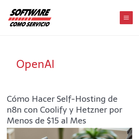
Ir
Main
al
contenido
Men
OpenAI
Cómo Hacer Self-Hosting de
Cómo
Hacer
n8n con Coolify y Hetzner por
Self-
Hosting
Menos de $15 al Mes
de
n8n
con