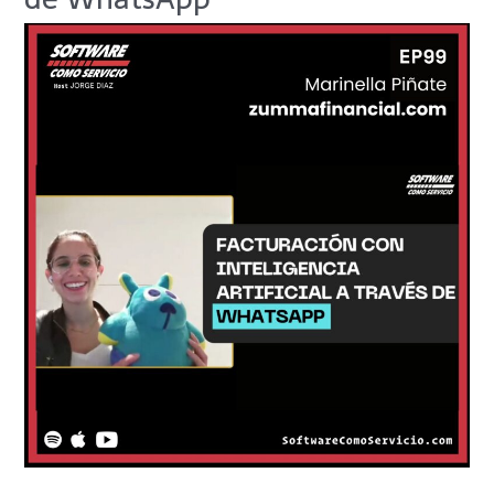
con
Inteligencia
Artificial
a
Través
de
WhatsApp