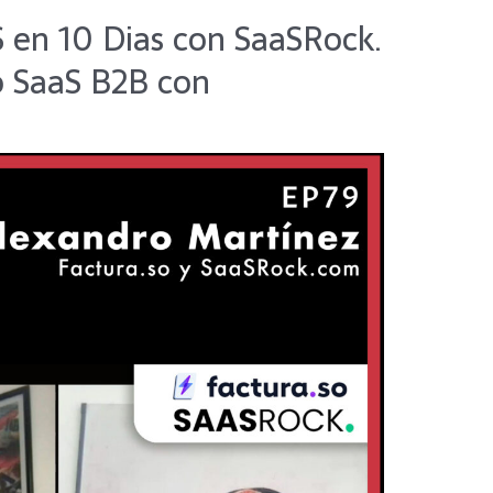
S en 10 Dias con SaaSRock.
o SaaS B2B con