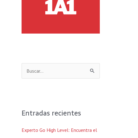
B
u
s
c
Entradas recientes
a
r
Experto Go High Level: Encuentra el
p