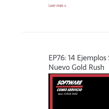
Leer más »
EP76: 14 Ejemplos 
EP76:
14
Nuevo Gold Rush
Ejemplos
SaaS
en
la
Web3
/
El
Nuevo