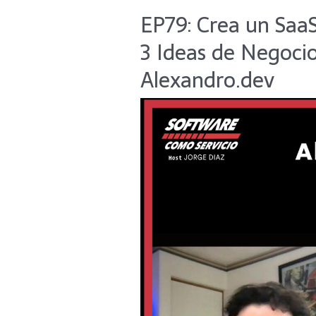
EP79: Crea un Saa
EP79:
Crea
3 Ideas de Negoci
un
SaaS
Alexandro.dev
en
10
Dias
con
SaaSRock.
3
Ideas
de
Negocio
SaaS
B2B
con
Alexandro.dev