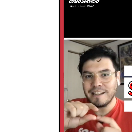
a
Programar
su
propio
SaaS
TuTurno.io