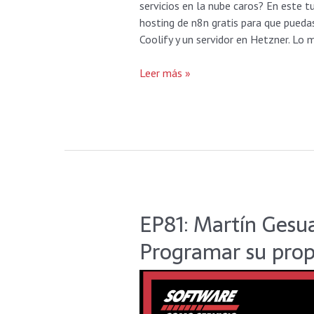
servicios en la nube caros? En este t
hosting de n8n gratis para que puedas
Coolify y un servidor en Hetzner. Lo 
Leer más »
EP81: Martín Gesu
EP81:
Martín
Programar su prop
Gesualdo:
De
NO
CODE