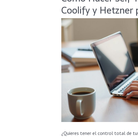
Hacer
Coolify y Hetzner
Self-
Hosting
de
n8n
con
Coolify
y
Hetzner
por
Menos
de
$15
al
Mes
¿Quieres tener el control total de t