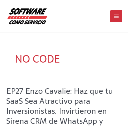
Ir
Main
al
contenido
Men
NO CODE
EP27 Enzo Cavalie: Haz que tu
EP27
Enzo
SaaS Sea Atractivo para
Cavalie:
Haz
Inversionistas. Invirtieron en
que
Sirena CRM de WhatsApp y
tu
SaaS