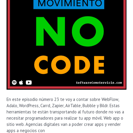
Sin
Programar.
En este episodio número 23 te voy a contar sobre WebFlow,
Adalo, WordPress, Carrd, Zapier, AirTable, Bubble y Bildr. Estas
herramientas te están transportando al futuro donde no vas a
necesitar programadores para realizar tu app móvil. Web app o
sitio web. Agencias digitales van a poder crear apps y vender
apps a negocios con