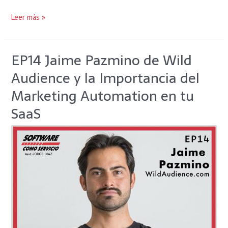
Leer más »
EP14 Jaime Pazmino de Wild
EP14
Jaime
Audience y la Importancia del
Pazmino
de
Marketing Automation en tu
Wild
SaaS
Audience
y
la
Importancia
del
Marketing
Automation
en
tu
SaaS