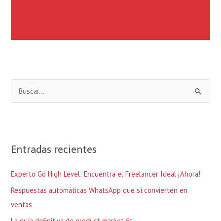
B
u
s
c
Entradas recientes
a
r
Experto Go High Level: Encuentra el Freelancer Ideal ¡Ahora!
p
Respuestas automáticas WhatsApp que sí convierten en
o
ventas
r
La guía definitiva de product market fit