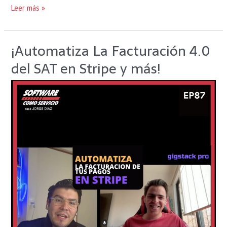
Leer más »
¡Automatiza La Facturación 4.0
¡Automatiza
La
del SAT en Stripe y más!
Facturación
4.0
del
SAT
en
Stripe
y
más!