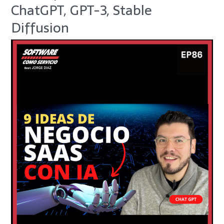
de
ChatGPT, GPT-3, Stable
Negocio
Diffusion
SaaS
con
IA
para
Lanzar
en
2023:
ChatGPT,
GPT-
3,
Stable
Diffusion