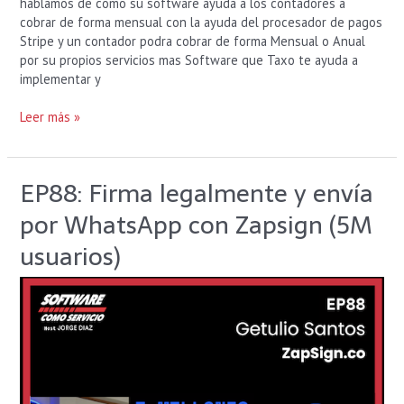
hablamos de como su software ayuda a los contadores a
cobrar de forma mensual con la ayuda del procesador de pagos
Stripe y un contador podra cobrar de forma Mensual o Anual
por su propios servicios mas Software que Taxo te ayuda a
implementar y
Leer más »
EP88: Firma legalmente y envía
EP88:
Firma
por WhatsApp con Zapsign (5M
legalmente
y
usuarios)
envía
por
WhatsApp
con
Zapsign
(5M
usuarios)