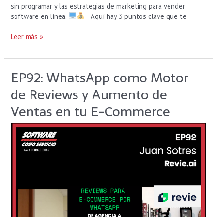
sin programar y las estrategias de marketing para vender
software en línea.
Aquí hay 3 puntos clave que te
Leer más »
EP92: WhatsApp como Motor
EP92:
WhatsApp
de Reviews y Aumento de
como
Motor
Ventas en tu E-Commerce
de
Reviews
y
Aumento
de
Ventas
en
tu
E-
Commerce