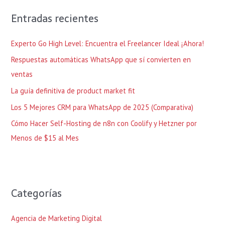
c
Entradas recientes
a
r
Experto Go High Level: Encuentra el Freelancer Ideal ¡Ahora!
p
Respuestas automáticas WhatsApp que sí convierten en
o
ventas
r
La guía definitiva de product market fit
:
Los 5 Mejores CRM para WhatsApp de 2025 (Comparativa)
Cómo Hacer Self-Hosting de n8n con Coolify y Hetzner por
Menos de $15 al Mes
Categorías
Agencia de Marketing Digital