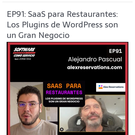
EP91: SaaS para Restaurantes:
EP91:
SaaS
Los Plugins de WordPress son
para
Restaurantes:
un Gran Negocio
Los
Plugins
de
WordPress
son
un
Gran
Negocio