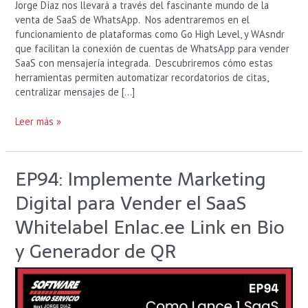
Jorge Díaz nos llevará a través del fascinante mundo de la
venta de SaaS de WhatsApp. Nos adentraremos en el
funcionamiento de plataformas como Go High Level, y WAsndr
que facilitan la conexión de cuentas de WhatsApp para vender
SaaS con mensajería integrada. Descubriremos cómo estas
herramientas permiten automatizar recordatorios de citas,
centralizar mensajes de […]
Leer más »
EP94: Implemente Marketing
EP94:
Implemente
Digital para Vender el SaaS
Marketing
Digital
Whitelabel Enlac.ee Link en Bio
para
y Generador de QR
Vender
el
SaaS
Whitelabel
Enlac.ee