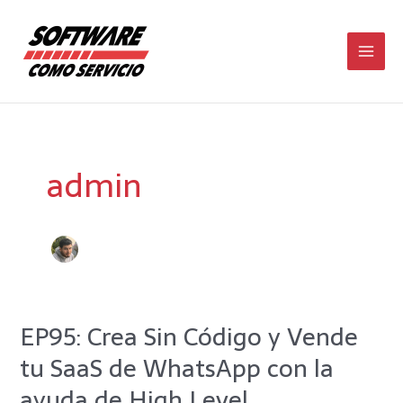
Ir
Main
al
contenido
Men
admin
EP95: Crea Sin Código y Vende
EP95:
Crea
tu SaaS de WhatsApp con la
Sin
Código
ayuda de High Level