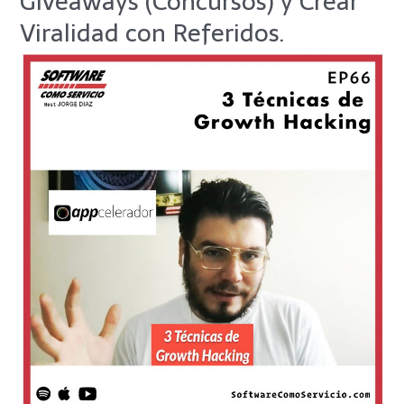
Giveaways (Concursos) y Crear
Growth
Viralidad con Referidos.
Hacking
–
Micro
Compromisos,
Giveaways
(Concursos)
y
Crear
Viralidad
con
Referidos.