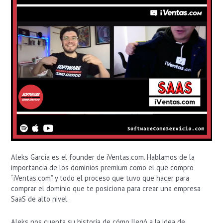
Artificial
Aleks García es el founder de iVentas.com. Hablamos de la
importancia de los dominios premium como el que compro
“iVentas.com” y todo el proceso que tuvo que hacer para
comprar el dominio que te posiciona para crear una empresa
SaaS de alto nivel.
Aleks nos cuenta su historia de cómo llegó a la idea de