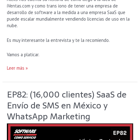
iVentas.com y como trans iono de tener una empresa de
desarrollo de software a la medida a una empresa SaaS que
puede escalar mundialmente vendiendo licencias de uso en la
nube.
Es muy interesante la entrevista y te la recomiendo.
Vamos a platicar.
Leer más »
EP82: (16,000 clientes) SaaS de
EP82:
(16,000
Envío de SMS en México y
clientes)
SaaS
WhatsApp Marketing
de
Envío
de
SMS