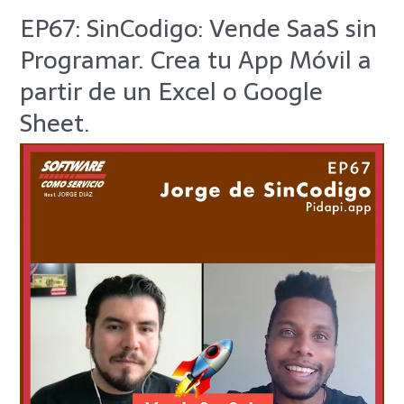
EP67: SinCodigo: ​​Vende SaaS sin
EP67:
SinCodigo:
Programar. Crea tu App Móvil a
Vende
partir de un Excel o Google
SaaS
Sheet.
sin
Programar.
Crea
tu
App
Móvil
a
partir
de
un
Excel
o
Google
Sheet.