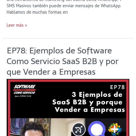
SMS Masivos también puede enviar mensajes de WhatsApp.
Hablamos de muchas formas en
Leer más »
EP78: Ejemplos de Software
EP78:
Ejemplos
Como Servicio SaaS B2B y por
de
Software
que Vender a Empresas
Como
Servicio
SaaS
B2B
y
por
que
Vender
a
Empresas