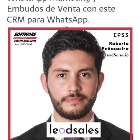
Embudos de Venta con este
Vende
más
CRM para WhatsApp.
con
WhatsApp
Marketing
y
Embudos
de
Venta
con
este
CRM
para
WhatsApp.