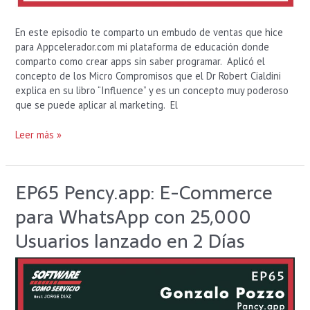
En este episodio te comparto un embudo de ventas que hice
para Appcelerador.com mi plataforma de educación donde
comparto como crear apps sin saber programar. Aplicó el
concepto de los Micro Compromisos que el Dr Robert Cialdini
explica en su libro “Influence” y es un concepto muy poderoso
que se puede aplicar al marketing. El
Leer más »
EP65 Pency.app: E-Commerce
EP65
Pency.app:
para WhatsApp con 25,000
E-
Commerce
Usuarios lanzado en 2 Días
para
WhatsApp
con
25,000
Usuarios