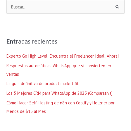
B
u
s
c
Entradas recientes
a
r
Experto Go High Level: Encuentra el Freelancer Ideal ¡Ahora!
p
Respuestas automáticas WhatsApp que sí convierten en
o
ventas
r
La guía definitiva de product market fit
:
Los 5 Mejores CRM para WhatsApp de 2025 (Comparativa)
Cómo Hacer Self-Hosting de n8n con Coolify y Hetzner por
Menos de $15 al Mes