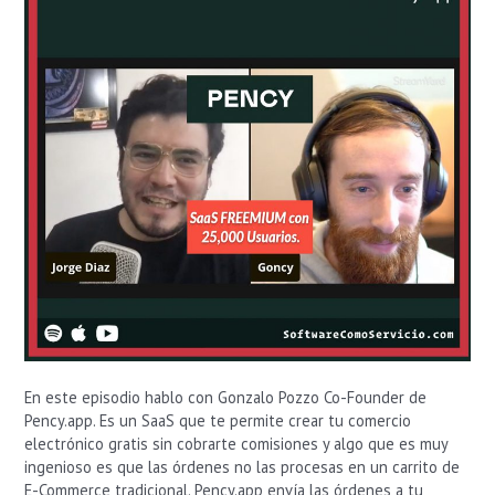
lanzado
en
2
Días
En este episodio hablo con Gonzalo Pozzo Co-Founder de
Pency.app. Es un SaaS que te permite crear tu comercio
electrónico gratis sin cobrarte comisiones y algo que es muy
ingenioso es que las órdenes no las procesas en un carrito de
E-Commerce tradicional. Pency.app envía las órdenes a tu