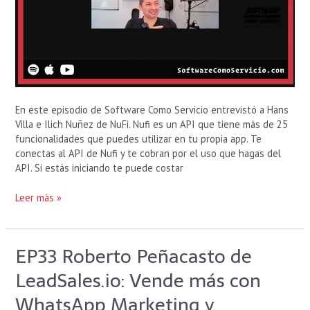
Negocio.
En este episodio de Software Como Servicio entrevistó a Hans
Villa e Ilich Nuñez de NuFi. Nufi es un API que tiene más de 25
funcionalidades que puedes utilizar en tu propia app. Te
conectas al API de Nufi y te cobran por el uso que hagas del
API. Si estás iniciando te puede costar
Leer más »
EP33 Roberto Peñacasto de
EP33
Roberto
LeadSales.io: Vende más con
Peñacasto
de
WhatsApp Marketing y
LeadSales.io: