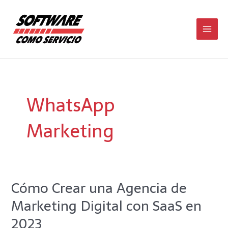
Ir
Main
al
contenido
Men
WhatsApp
Marketing
Cómo Crear una Agencia de
Cómo
Crear
Marketing Digital con SaaS en
una
Agencia
2023
de