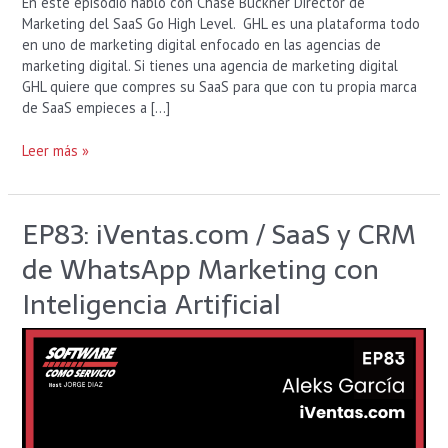
En este episodio hablo con Chase Buckner Director de
Marketing del SaaS Go High Level. GHL es una plataforma todo
en uno de marketing digital enfocado en las agencias de
marketing digital. Si tienes una agencia de marketing digital
GHL quiere que compres su SaaS para que con tu propia marca
de SaaS empieces a […]
Leer más »
EP83: iVentas.com / SaaS y CRM
EP83:
iVentas.com
de WhatsApp Marketing con
/
SaaS
Inteligencia Artificial
y
CRM
de
WhatsApp
Marketing
con
Inteligencia